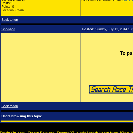
Posts: 5
Points: 0
Location: China
Back to top
Sponsor
Posted:
Sunday, July 13, 2014 10
To pa
Back to top
Users browsing this topic