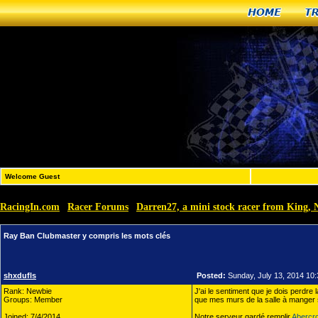
Home
T
Welcome Guest
RacingIn.com
Racer Forums
Darren27, a mini stock racer from King,
»
»
Ray Ban Clubmaster y compris les mots clés
shxdufls
Posted:
Sunday, July 13, 2014 10
Rank: Newbie
J'ai le sentiment que je dois perdre
Groups: Member
que mes murs de la salle à manger son
Joined: 7/4/2014
Notre serveur gardé remplir
Abercr