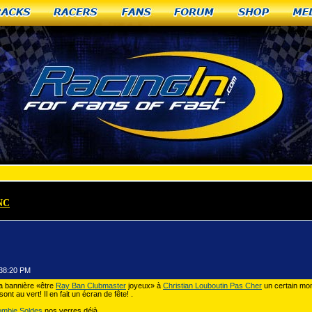
racks
Racers
Fans
Forum
Shop
Me
 NC
»
Ray Ban Clubmaster y compris les mots clés
:38:20 PM
 la bannière «être
Ray Ban Clubmaster
joyeux» à
Christian Louboutin Pas Cher
un certain mome
t au vert! Il en fait un écran de fête! .
ombie Soldes
nos verres déjà