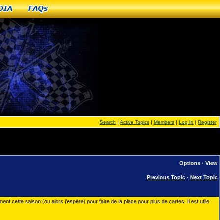
dia
FAQs
Search
|
Active Topics
|
Members
|
Log In
|
Register
Options
·
View
Previous Topic
·
Next Topic
nt cette saison (ou alors j'espère) pour faire de la place pour plus de cartes. Il est utile