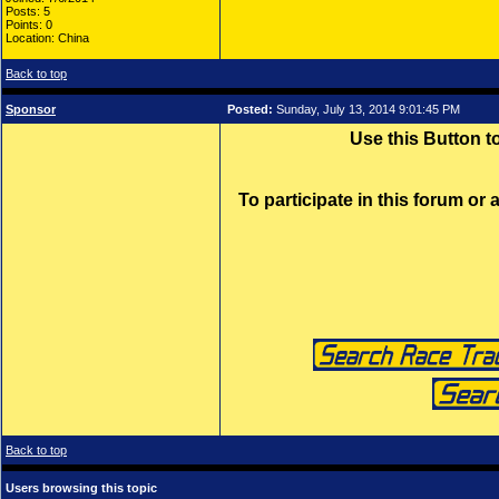
Posts: 5
Points: 0
Location: China
Back to top
Sponsor
Posted:
Sunday, July 13, 2014 9:01:45 PM
Use this Button 
To participate in this forum or
Back to top
Users browsing this topic