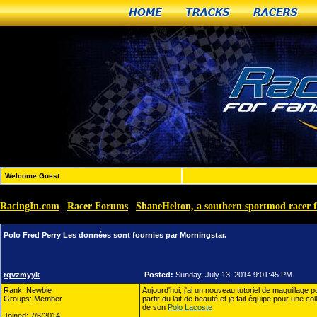
Home
Tracks
Racers
Welcome Guest
RacingIn.com
Racer Forums
ShaneHelton, a southern sportmod racer 
»
»
Polo Fred Perry Les données sont fournies par Morningstar.
rqvzmyyk
Posted:
Sunday, July 13, 2014 9:01:45 PM
Rank: Newbie
Aujourd'hui, j'ai un nouveau tutoriel de maquillage 
Groups: Member
partir du lait de beauté et je fait équipe pour une 
de son
Polo Lacoste
Joined: 7/6/2014