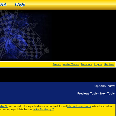
dia
FAQs
Search
|
Active Topics
|
Members
|
Log In
|
Register
Options
·
View
Previous Topic
·
Next Topic
=44098
oixante-dix, lorsque la direction du Parti travail
Michael Kors Paris
liste était content
erner le pays. Mais les rac
Nike Air Yeezy 2
i