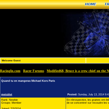
Home
T
Welcome Guest
RacingIn.com
Racer Forums
Modified68, Bruce is a crew chief on t
»
»
Quand tu en mangeras Michael Kors Paris
metsjiivt
Posted:
Sunday, July 13, 2014 9:
Rank: Newbie
En rétrospective, les graines ont 
Groups: Member
de se concentrer sur recoudre les v
Joined: 7/3/2014