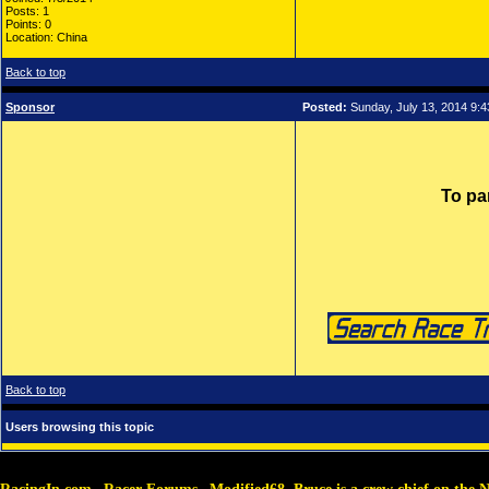
Posts: 1
Points: 0
Location: China
Back to top
Sponsor
Posted:
Sunday, July 13, 2014 9:
To pa
Back to top
Users browsing this topic