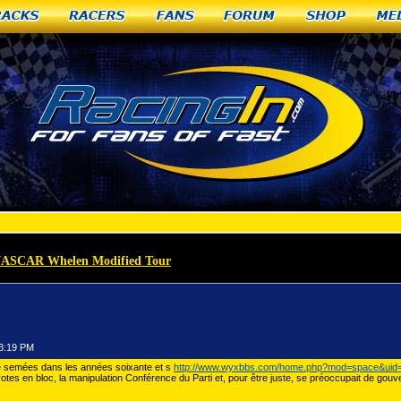
racks
Racers
Fans
Forum
Shop
Me
he NASCAR Whelen Modified Tour
»
Quand tu en mangeras Michael Kors Paris
43:19 PM
été semées dans les années soixante et s
http://www.wyxbbs.com/home.php?mod=space&uid
otes en bloc, la manipulation Conférence du Parti et, pour être juste, se préoccupait de gouv